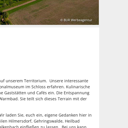
© BUR Werbeagentur
auf unserem Territorium. Unsere interessante
onalmuseum im Schloss erfahren. Kulinarische
he Gaststätten und Cafés ein. Die Entspannung
rmbad. Sie teilt sich dieses Terrain mit der
Wir laden Sie, euch ein, eigene Gedanken hier in
ilen Hilmersdorf, Gehringswalde, Heilbad
kenbach einfließen zu lassen. Bei uns kann