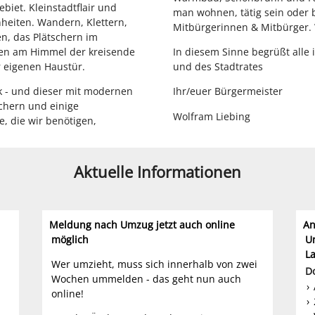
iet. Kleinstadtflair und
man wohnen, tätig sein oder b
nheiten. Wandern, Klettern,
Mitbürgerinnen & Mitbürger. 
n, das Plätschern im
oben am Himmel der kreisende
In diesem Sinne begrüßt alle
r eigenen Haustür.
und des Stadtrates
 - und dieser mit modernen
Ihr/euer Bürgermeister
ächern und einige
Wolfram Liebing
, die wir benötigen,
Aktuelle Informationen
Meldung nach Umzug jetzt auch online
An
möglich
U
L
Wer umzieht, muss sich innerhalb von zwei
D
Wochen ummelden - das geht nun auch
online!