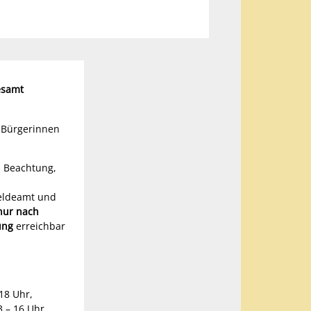
esamt
 Bürgerinnen
m Beachtung,
ldeamt und
nur nach
ung
erreichbar
18 Uhr,
3 – 16 Uhr