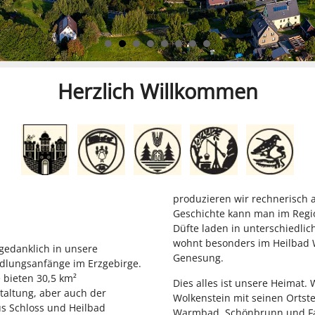
Herzlich Willkommen
produzieren wir rechnerisch 
Geschichte kann man im Regi
Düfte laden in unterschiedlic
wohnt besonders im Heilbad Wa
d gedanklich in unsere
Genesung.
iedlungsanfänge im Erzgebirge.
 bieten 30,5 km²
Dies alles ist unsere Heimat. 
taltung, aber auch der
Wolkenstein mit seinen Ortste
s Schloss und Heilbad
Warmbad, Schönbrunn und Fal