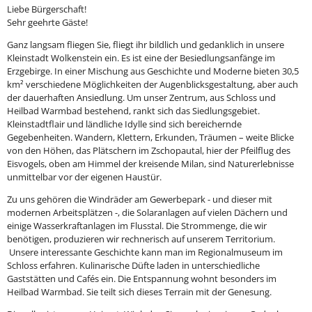
Liebe Bürgerschaft!
Sehr geehrte Gäste!
Ganz langsam fliegen Sie, fliegt ihr bildlich und gedanklich in unsere
Kleinstadt Wolkenstein ein. Es ist eine der Besiedlungsanfänge im
Erzgebirge. In einer Mischung aus Geschichte und Moderne bieten 30,5
km² verschiedene Möglichkeiten der Augenblicksgestaltung, aber auch
der dauerhaften Ansiedlung. Um unser Zentrum, aus Schloss und
Heilbad Warmbad bestehend, rankt sich das Siedlungsgebiet.
Kleinstadtflair und ländliche Idylle sind sich bereichernde
Gegebenheiten. Wandern, Klettern, Erkunden, Träumen – weite Blicke
von den Höhen, das Plätschern im Zschopautal, hier der Pfeilflug des
Eisvogels, oben am Himmel der kreisende Milan, sind Naturerlebnisse
unmittelbar vor der eigenen Haustür.
Zu uns gehören die Windräder am Gewerbepark - und dieser mit
modernen Arbeitsplätzen -, die Solaranlagen auf vielen Dächern und
einige Wasserkraftanlagen im Flusstal. Die Strommenge, die wir
benötigen, produzieren wir rechnerisch auf unserem Territorium.
Unsere interessante Geschichte kann man im Regionalmuseum im
Schloss erfahren. Kulinarische Düfte laden in unterschiedliche
Gaststätten und Cafés ein. Die Entspannung wohnt besonders im
Heilbad Warmbad. Sie teilt sich dieses Terrain mit der Genesung.