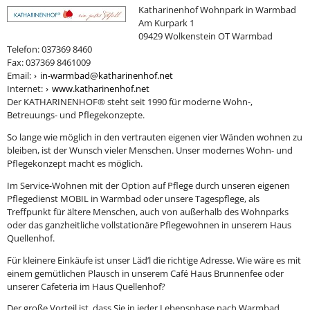
Katharinenhof Wohnpark in Warmbad
Am Kurpark 1
09429 Wolkenstein OT Warmbad
Telefon: 037369 8460
Fax: 037369 8461009
Email:
in-warmbad@katharinenhof.net
Internet:
www.katharinenhof.net
Der KATHARINENHOF® steht seit 1990 für moderne Wohn-,
Betreuungs- und Pflegekonzepte.
So lange wie möglich in den vertrauten eigenen vier Wänden wohnen zu
bleiben, ist der Wunsch vieler Menschen. Unser modernes Wohn- und
Pflegekonzept macht es möglich.
Im Service-Wohnen mit der Option auf Pflege durch unseren eigenen
Pflegedienst MOBIL in Warmbad oder unsere Tagespflege, als
Treffpunkt für ältere Menschen, auch von außerhalb des Wohnparks
oder das ganzheitliche vollstationäre Pflegewohnen in unserem Haus
Quellenhof.
Für kleinere Einkäufe ist unser Läd’l die richtige Adresse. Wie wäre es mit
einem gemütlichen Plausch in unserem Café Haus Brunnenfee oder
unserer Cafeteria im Haus Quellenhof?
Der große Vorteil ist, dass Sie in jeder Lebensphase nach Warmbad