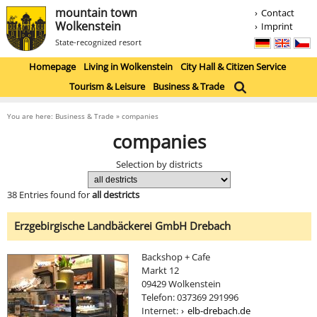
mountain town
Contact
Wolkenstein
Imprint
State-recognized resort
Homepage
Living in Wolkenstein
City Hall & Citizen Service
Tourism & Leisure
Business & Trade
You are here: Business & Trade » companies
companies
Selection by districts
38 Entries found for
all destricts
Erzgebirgische Landbäckerei GmbH Drebach
Backshop + Cafe
Markt 12
09429 Wolkenstein
Telefon: 037369 291996
Internet:
elb-drebach.de