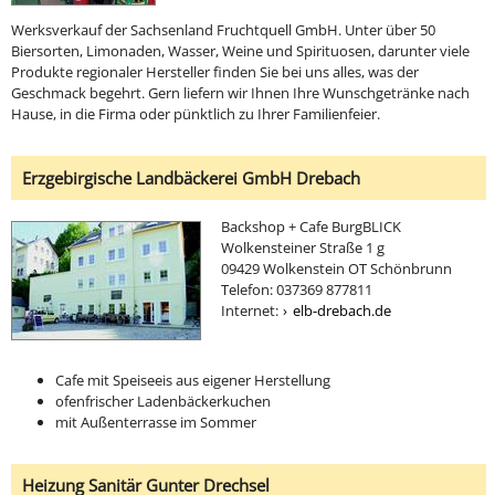
Werksverkauf der Sachsenland Fruchtquell GmbH. Unter über 50
Biersorten, Limonaden, Wasser, Weine und Spirituosen, darunter viele
Produkte regionaler Hersteller finden Sie bei uns alles, was der
Geschmack begehrt. Gern liefern wir Ihnen Ihre Wunschgetränke nach
Hause, in die Firma oder pünktlich zu Ihrer Familienfeier.
Erzgebirgische Landbäckerei GmbH Drebach
Backshop + Cafe BurgBLICK
Wolkensteiner Straße 1 g
09429 Wolkenstein OT Schönbrunn
Telefon: 037369 877811
Internet:
elb-drebach.de
Cafe mit Speiseeis aus eigener Herstellung
ofenfrischer Ladenbäckerkuchen
mit Außenterrasse im Sommer
Heizung Sanitär Gunter Drechsel