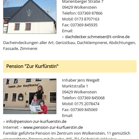
Marienberger Straße 7
09429 Wolkenstein
Telefon: 037369 87866
Mobil: 0173 8707163
Fax: 037369 845935
Email:
dachdecker.schmeiser@t-online.de
Dacheindeckungen aller Art, Gerüstbau, Dachklempnerei, Abdichtungen,
Fassade, Zimmerei
Pension "Zur Kurfürstin"
Inhaber Jens Weigelt
Marktstraße 1
09429 Wolkenstein
Telefon: 037369 845068
Mobil: 0175 2078474
Fax: 037369 845069
Email:
info@pension-zur-kurfuerstin.de
Internet:
www.pension-zur-kurfuerstin.de
Familiär geführte Pension im Zentrum von Wolkenstein, 11 gemütlich
eingerichtete Zimmer mit Dusche, WC, TV, Frühstück inklusive