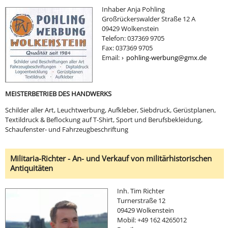
Inhaber Anja Pohling
Großrückerswalder Straße 12 A
09429 Wolkenstein
Telefon: 037369 9705
Fax: 037369 9705
Email:
pohling-werbung@gmx.de
MEISTERBETRIEB DES HANDWERKS
Schilder aller Art, Leuchtwerbung, Aufkleber, Siebdruck, Gerüstplanen,
Textildruck & Beflockung auf T-Shirt, Sport und Berufsbekleidung,
Schaufenster- und Fahrzeugbeschriftung
Militaria-Richter - An- und Verkauf von militärhistorischen
Antiquitäten
Inh. Tim Richter
Turnerstraße 12
09429 Wolkenstein
Mobil: +49 162 4265012