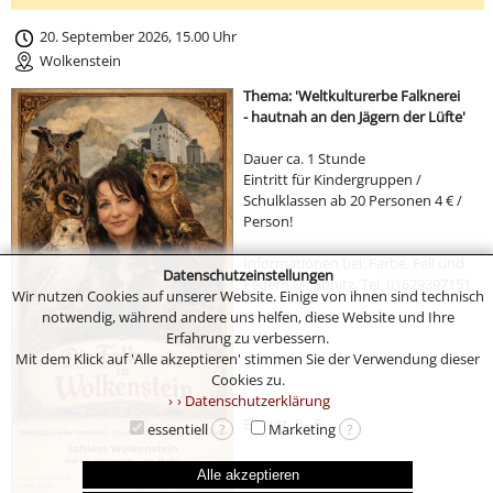
20. September 2026, 15.00 Uhr
Wolkenstein
Thema: 'Weltkulturerbe Falknerei
- hautnah an den Jägern der Lüfte'
Dauer ca. 1 Stunde
Eintritt für Kindergruppen /
Schulklassen ab 20 Personen 4 € /
Person!
Informationen bei: Farbe, Fell und
Datenschutzeinstellungen
Federn M. Bonitz, Tel. 01629397151
Wir nutzen Cookies auf unserer Website. Einige von ihnen sind technisch
notwendig, während andere uns helfen, diese Website und Ihre
Erfahrung zu verbessern.
Mit dem Klick auf 'Alle akzeptieren' stimmen Sie der Verwendung dieser
Cookies zu.
› Datenschutzerklärung
Eintritt: 5,- €
essentiell
?
Marketing
?
Alle akzeptieren