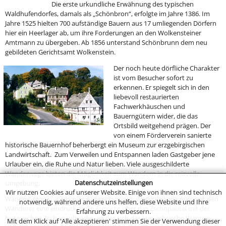
Die erste urkundliche Erwähnung des typischen
Waldhufendorfes, damals als „Schönbron“, erfolgte im Jahre 1386. Im
Jahre 1525 hielten 700 aufständige Bauern aus 17 umliegenden Dörfern
hier ein Heerlager ab, um ihre Forderungen an den Wolkensteiner
Amtmann zu übergeben. Ab 1856 unterstand Schönbrunn dem neu
gebildeten Gerichtsamt Wolkenstein.
Der noch heute dörfliche Charakter
ist vom Besucher sofort zu
erkennen. Er spiegelt sich in den
liebevoll restaurierten
Fachwerkhäuschen und
Bauerngütern wider, die das
Ortsbild weitgehend prägen. Der
von einem Förderverein sanierte
historische Bauernhof beherbergt ein Museum zur erzgebirgischen
Landwirtschaft. Zum Verweilen und Entspannen laden Gastgeber jene
Urlauber ein, die Ruhe und Natur lieben. Viele ausgeschilderte
Wanderwege bieten die Möglichkeit zum Wandern in die reizvolle
Datenschutzeinstellungen
Umgebung.
Wir nutzen Cookies auf unserer Website. Einige von ihnen sind technisch
Wandert man u. a. bis zum Aussichtspunkt „Ziegenfelsen“, erwartet den
notwendig, während andere uns helfen, diese Website und Ihre
Wanderer eine eindrucksvolle Aussicht über das Zschopautal mit der
Erfahrung zu verbessern.
historischen Zschopaubrücke, an der sich das kursächsische Wappen
Mit dem Klick auf 'Alle akzeptieren' stimmen Sie der Verwendung dieser