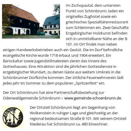
Im Zschopautal, dem untersten
Punkt von Schönbrunn, laden ein
originelles Zughotel sowie ein
griechisches Spezialitätenrestaurant
zum Schlemmen ein. Zwei Geschäfte
Erzgebirgischer Holzkunst befinden
sich in unmittelbarer Nähe an der B
101. Im Ort findet man neben
einigen Handwerksbetrieben auch ein Gestüt. Die im Dorf befindliche
evangelische Kirche wurde 1718 erbaut und 1904 erweitert. Ein
Barockaltar sowie Jugendstilmalereien zieren das Innere des
Gotteshauses. Eine Attraktion sind die jährlichen Gottesdienste in
erzgebirgischer Mundart, zu denen Gäste aus weitem Umkreis in die
Schönbrunner Dorfkirche kommen. Der örtliche Feuerwehrverein lädt
jedes Jahr im Sommer zu dem populären „Spritzenfest“ ein.
Der Ort Schönbrunn hat eine Partnerschaftsbeziehung zur
Odenwaldgemeinde Schönbrunn
www.gemeinde-schoenbrunn.de
.
Der Ortsteil Schönbrunn liegt am Gegenhang von
Wolkenstein in ruhiger Lage und gleichzeitig an der
regional bedeutsamen Straße B 101. Mit seinem Ortsteil
Niederau hat Schönbrunn ca. 480 Einwohner.