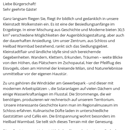
Liebe Bürgerschaft!
Sehr geehrte Gäste!
Ganz langsam fliegen Sie, fliegt ihr bildlich und gedanklich in unsere
Kleinstadt Wolkenstein ein. Es ist eine der Besiedlungsanfänge im
Erzgebirge. In einer Mischung aus Geschichte und Moderne bieten 30,5
km² verschiedene Möglichkeiten der Augenblicksgestaltung, aber auch
der dauerhaften Ansiedlung. Um unser Zentrum, aus Schloss und
Heilbad Warmbad bestehend, rankt sich das Siedlungsgebiet.
Kleinstadtflair und ländliche Idylle sind sich bereichernde
Gegebenheiten. Wandern, Klettern, Erkunden, Träumen – weite Blicke
von den Höhen, das Plätschern im Zschopautal, hier der Pfeilflug des
Eisvogels, oben am Himmel der kreisende Milan, sind Naturerlebnisse
unmittelbar vor der eigenen Haustür.
Zu uns gehören die Windräder am Gewerbepark - und dieser mit
modernen Arbeitsplätzen -, die Solaranlagen auf vielen Dächern und
einige Wasserkraftanlagen im Flusstal. Die Strommenge, die wir
benötigen, produzieren wir rechnerisch auf unserem Territorium.
Unsere interessante Geschichte kann man im Regionalmuseum im
Schloss erfahren. Kulinarische Düfte laden in unterschiedliche
Gaststätten und Cafés ein. Die Entspannung wohnt besonders im
Heilbad Warmbad. Sie teilt sich dieses Terrain mit der Genesung.