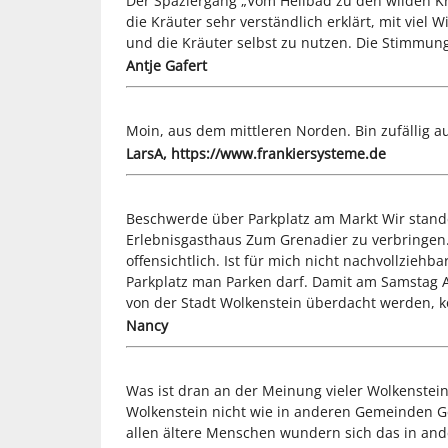
Der Spaziergang „Vom Heilbad zu den wilden Krä
die Kräuter sehr verständlich erklärt, mit vie
und die Kräuter selbst zu nutzen. Die Stimmung
Antje Gafert
Moin, aus dem mittleren Norden. Bin zufällig 
LarsA, https://www.frankiersysteme.de
Beschwerde über Parkplatz am Markt Wir stand
Erlebnisgasthaus Zum Grenadier zu verbringen. A
offensichtlich. Ist für mich nicht nachvollzieh
Parkplatz man Parken darf. Damit am Samstag Ab
von der Stadt Wolkenstein überdacht werden, k
Nancy
Was ist dran an der Meinung vieler Wolkenstein
Wolkenstein nicht wie in anderen Gemeinden Gei
allen ältere Menschen wundern sich das in ander