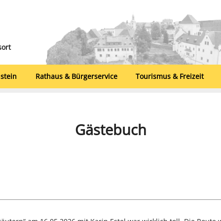
sort
stein
Rathaus & Bürgerservice
Tourismus & Freizeit
Gästebuch