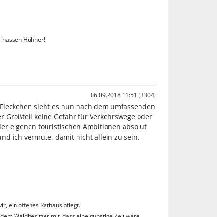
ie hassen Hühner!
06.09.2018 11:51 (3304)
les Fleckchen sieht es nun nach dem umfassenden
r Großteil keine Gefahr für Verkehrswege oder
 der eigenen touristischen Ambitionen absolut
d ich vermute, damit nicht allein zu sein.
r, ein offenes Rathaus pflegt.
dem Waldbesitzer mit, dass eine günstige Zeit wäre,