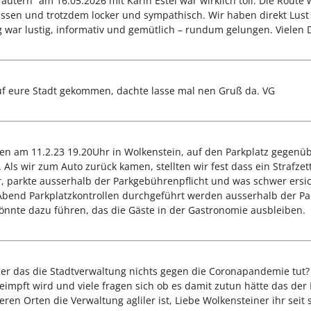
utern“ am 16.05.2026 mit Karin Estel war wirklich toll. Die Route
l Wissen und trotzdem locker und sympathisch. Wir haben direkt Lu
 war lustig, informativ und gemütlich – rundum gelungen. Vielen 
auf eure Stadt gekommen, dachte lasse mal nen Gruß da. VG
en am 11.2.23 19.20Uhr in Wolkenstein, auf den Parkplatz gegenü
ls wir zum Auto zurück kamen, stellten wir fest dass ein Strafzet
bar, parkte ausserhalb der Parkgebührenpflicht und was schwer ersic
end Parkplatzkontrollen durchgeführt werden ausserhalb der Parkg
önnte dazu führen, das die Gäste in der Gastronomie ausbleiben.
er das die Stadtverwaltung nichts gegen die Coronapandemie tut? 
mpft wird und viele fragen sich ob es damit zutun hätte das der 
en Orten die Verwaltung agliler ist, Liebe Wolkensteiner ihr seit