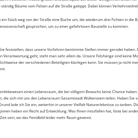
d ständig Bäume vom Felsen auf die Straße gekippt. Dabei können Verkehrsteiln
n Stück weg von der Straße eine Buche um, die wiederum drei Fichten in die Ba
sgenossenschaft gesprochen, um zu einer gefahrlosen Baustelle zu kommen.
 Sie feststellen, dass unsere Vorfahren bestimmte Stellen immer gerodet haben
Verantwortung geht, steht man sehr allein da. Unsere Felshänge sind keine Mo
 Sichtweise der verschiedenen Beteiligten klarlegen kann. Sie müssen ja nicht 
mt.
einlebewesen einen Lebensraum, die bei völligem Bewuchs keine Chance haben. 
t, die sich mit uns den Lebensraum Gesamtstadt Wolkenstein teilen. Haben Sie sc
rund lade ich Sie ein, weiterhin in unserer Vielfalt Naturerlebnisse zu tanken.
ionen haben ein Recht auf Entwicklung. Was Ihnen missfallen hat, löste bei ande
Zeit sein, wo das Feindbild leider mehr Raum gewinnt.