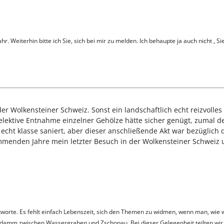
r. Weiterhin bitte ich Sie, sich bei mir zu melden. Ich behaupte ja auch nicht , S
der Wolkensteiner Schweiz. Sonst ein landschaftlich echt reizvol
lektive Entnahme einzelner Gehölze hätte sicher genügt, zumal de
r echt klasse saniert, aber dieser anschließende Akt war bezüglich
menden Jahre mein letzter Besuch in der Wolkensteiner Schweiz un
ntworte. Es fehlt einfach Lebenszeit, sich den Themen zu widmen, wenn man, wie wi
endamm zwischen Wassergraben und Zschopau. Bei dieser Gelegenheit teilten wir 