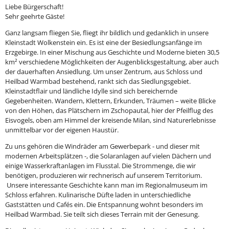
Liebe Bürgerschaft!
Sehr geehrte Gäste!
Ganz langsam fliegen Sie, fliegt ihr bildlich und gedanklich in unsere
Kleinstadt Wolkenstein ein. Es ist eine der Besiedlungsanfänge im
Erzgebirge. In einer Mischung aus Geschichte und Moderne bieten 30,5
km² verschiedene Möglichkeiten der Augenblicksgestaltung, aber auch
der dauerhaften Ansiedlung. Um unser Zentrum, aus Schloss und
Heilbad Warmbad bestehend, rankt sich das Siedlungsgebiet.
Kleinstadtflair und ländliche Idylle sind sich bereichernde
Gegebenheiten. Wandern, Klettern, Erkunden, Träumen – weite Blicke
von den Höhen, das Plätschern im Zschopautal, hier der Pfeilflug des
Eisvogels, oben am Himmel der kreisende Milan, sind Naturerlebnisse
unmittelbar vor der eigenen Haustür.
Zu uns gehören die Windräder am Gewerbepark - und dieser mit
modernen Arbeitsplätzen -, die Solaranlagen auf vielen Dächern und
einige Wasserkraftanlagen im Flusstal. Die Strommenge, die wir
benötigen, produzieren wir rechnerisch auf unserem Territorium.
Unsere interessante Geschichte kann man im Regionalmuseum im
Schloss erfahren. Kulinarische Düfte laden in unterschiedliche
Gaststätten und Cafés ein. Die Entspannung wohnt besonders im
Heilbad Warmbad. Sie teilt sich dieses Terrain mit der Genesung.