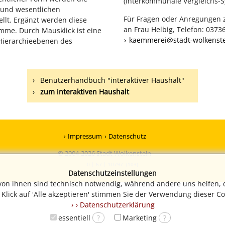
(Interkommunale Vergleichs-S
n und wesentlichen
Für Fragen oder Anregungen z
llt. Ergänzt werden diese
an Frau Helbig, Telefon: 03736
mme. Durch Mausklick ist eine
kaemmerei@stadt-wolkenste
 Hierarchieebenen des
Benutzerhandbuch "interaktiver Haushalt"
zum interaktiven Haushalt
Impressum
Datenschutz
© 2004-2026 Stadt Wolkenstein
0 | 67 | 10797 (103)
Datenschutzeinstellungen
 von ihnen sind technisch notwendig, während andere uns helfen, 
Klick auf 'Alle akzeptieren' stimmen Sie der Verwendung dieser Co
› Datenschutzerklärung
essentiell
?
Marketing
?