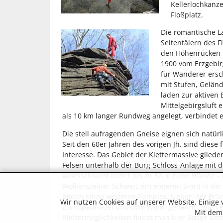
Kellerlochkanze
Floßplatz.
Die romantische L
Seitentälern des Fl
den Höhenrücken 
1900 vom Erzgebir
für Wanderer ersc
mit Stufen, Gelän
laden zur aktiven
Mittelgebirgsluft 
als 10 km langer Rundweg angelegt, verbindet ei
Die steil aufragenden Gneise eignen sich natürl
Seit den 60er Jahren des vorigen Jh. sind diese 
Interesse. Das Gebiet der Klettermassive glieder
Felsen unterhalb der Burg-Schloss-Anlage mit 
Wolfsschlucht bietet bis zu 50 m hohe Wände -
Wolkensteiner Schweiz (im engeren Sinn) in der
bilden einen weiteren Komplex. Neben der Brü
Wir nutzen Cookies auf unserer Website. Einige
Zschopaunadel und DAV-Wand genannt. Nach ei
Mit dem 
Klettermöglichkeiten findet man hier Steige unt