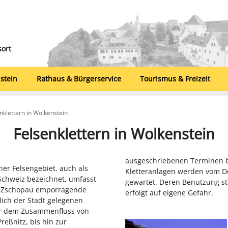
sort
stein
Rathaus & Bürgerservice
Tourismus & Freizeit
enklettern in Wolkenstein
Felsenklettern in Wolkenstein
ausgeschriebenen Terminen bzw
er Felsengebiet, auch als
Kletteranlagen werden vom De
Schweiz bezeichnet, umfasst
gewartet. Deren Benutzung st
r Zschopau emporragende
erfolgt auf eigene Gefahr.
lich der Stadt gelegenen
er dem Zusammenfluss von
eßnitz, bis hin zur