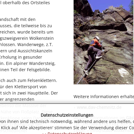
l oberhalb des Ortsteiles
andschaft mit den
usses, die teilweise bis zu
reichen, wurde bereits um
gszweigverein Wolkenstein
hlossen. Wanderwege, z.T.
dern und Aussichtskanzeln
 Erholung in gesunder
ein. Ein alpiner Wandersteig,
nen Teil der Felsgebilde.
ich auch zum Felsenklettern.
für den Klettersport von
t sich in zwei Hauptteile. Der
Weitere Informationen erhalte
der angrenzenden
 ebenso die Massive der
www.dav-chemnitz.de
 Nähe von Floßplatz. Diese
Datenschutzeinstellungen
weitere Informationen im
Gäs
ckenklippe seien Dachwand,
 von ihnen sind technisch notwendig, während andere uns helfen, 
Tel.: 037369 87123 Fax: 03736
ner Erweiterung der
Klick auf 'Alle akzeptieren' stimmen Sie der Verwendung dieser Co
Email:
info@stadt-wolkenste
erschiedlicher
› Datenschutzerklärung