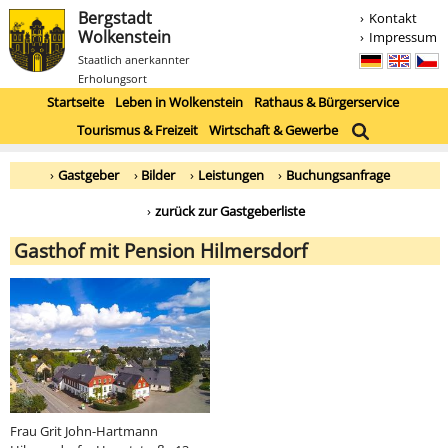
Bergstadt
Kontakt
Wolkenstein
Impressum
Staatlich anerkannter
Erholungsort
Startseite
Leben in Wolkenstein
Rathaus & Bürgerservice
Tourismus & Freizeit
Wirtschaft & Gewerbe
Gastgeber
Bilder
Leistungen
Buchungsanfrage
zurück zur Gastgeberliste
Gasthof mit Pension Hilmersdorf
Frau Grit John-Hartmann