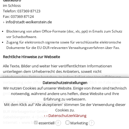
Gästebüro
im Schloss
Telefon: 037369 87123
Fax: 037369 87124
info@stadt-wolkenstein.de
Blockierung von alten Office-Formate (doc, xls, ppt) in Emails zum Schutz
vor Schadsoftware.
Zugang für elektronisch signierte sowie für verschlüsselte elektronische
Dokumente für die EU-DLR-relevanten Verwaltungsverfahren über Fax.
Rechtliche Hinweise zur Webseite
Alle Texte, Bilder und weiter hier veröffentlichten Informationen
unterliegen dem Urheberrecht des Anbieters, soweit nicht
Urheberrechte Dritter bestehen. In jedem Fall ist eine Vervielfältigung,
Verbreitung oder öffentliche Wiedergabe ausschließlich im Falle einer
Datenschutzeinstellungen
widerruflichen und nicht übertragbaren Zustimmung des Anbieters
Wir nutzen Cookies auf unserer Website. Einige von ihnen sind technisch
gestattet.
notwendig, während andere uns helfen, diese Website und Ihre
Erfahrung zu verbessern.
Layout, Design und Programmierung
Mit dem Klick auf 'Alle akzeptieren' stimmen Sie der Verwendung dieser
Cookies zu.
BUR Werbeagentur GmbH
› Datenschutzerklärung
Gabelsbergerstr. 4
·
D-09456 Annaberg-Buchholz
Internet:
www.bur-werbung.de
essentiell
?
Marketing
?