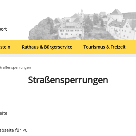
sort
stein
Rathaus & Bürgerservice
Tourismus & Freizeit
 Straßensperrungen
Straßensperrungen
eite
ebseite für PC