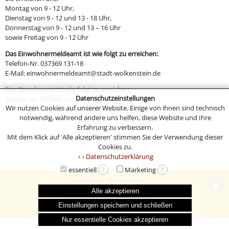
Montag von 9 - 12 Uhr,
Dienstag von 9 - 12 und 13 - 18 Uhr,
Donnerstag von 9 - 12 und 13 – 16 Uhr
sowie Freitag von 9 - 12 Uhr
Das Einwohnermeldeamt ist wie folgt zu erreichen:
Telefon-Nr. 037369 131-18
E-Mail: einwohnermeldeamt@stadt-wolkenstein.de
Das Standesamt ist wie folgt zu erreichen:
Datenschutzeinstellungen
Telefon-Nr. 037369 131-19
Wir nutzen Cookies auf unserer Website. Einige von ihnen sind technisch
E-Mail: standesamt@stadt-wolkenstein.de
notwendig, während andere uns helfen, diese Website und Ihre
Erfahrung zu verbessern.
Mit dem Klick auf 'Alle akzeptieren' stimmen Sie der Verwendung dieser
Cookies zu.
› Datenschutzerklärung
essentiell
?
Marketing
?
Impressum
Datenschutz
Alle akzeptieren
© 2004-2026 Stadt Wolkenstein
Einstellungen speichern und schließen
219 | 1062 | 1242052
Nur essentielle Cookies akzeptieren