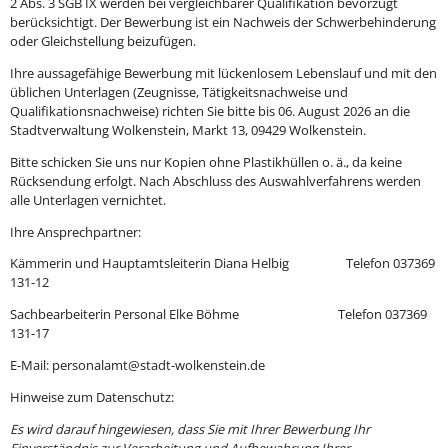
2 Abs. 3 SGB IX werden bei vergleichbarer Qualifikation bevorzugt
berücksichtigt. Der Bewerbung ist ein Nachweis der Schwerbehinderung
oder Gleichstellung beizufügen.
Ihre aussagefähige Bewerbung mit lückenlosem Lebenslauf und mit den
üblichen Unterlagen (Zeugnisse, Tätigkeitsnachweise und
Qualifikationsnachweise) richten Sie bitte bis 06. August 2026 an die
Stadtverwaltung Wolkenstein, Markt 13, 09429 Wolkenstein.
Bitte schicken Sie uns nur Kopien ohne Plastikhüllen o. ä., da keine
Rücksendung erfolgt. Nach Abschluss des Auswahlverfahrens werden
alle Unterlagen vernichtet.
Ihre Ansprechpartner:
Kämmerin und Hauptamtsleiterin Diana Helbig Telefon 037369
131-12
Sachbearbeiterin Personal Elke Böhme Telefon 037369
131-17
E-Mail: personalamt@stadt-wolkenstein.de
Hinweise zum Datenschutz:
Es wird darauf hingewiesen, dass Sie mit Ihrer Bewerbung Ihr
Einverständnis zur Verarbeitung und Aufbewahrung Ihrer